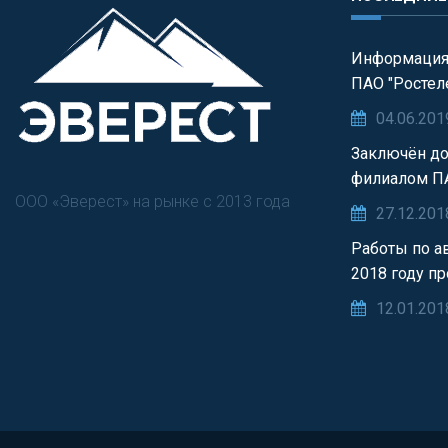
Информация
ПАО "Ростел
04.06.201
Заключён до
филиалом П
ООО «Эверест» на рынке с 2013 года
27.12.201
Работы по а
2018 году п
12.01.201