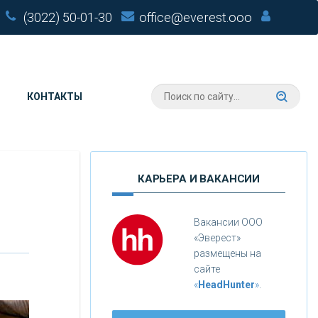
(3022) 50-01-30
office@everest.ooo
КОНТАКТЫ
КАРЬЕРА И ВАКАНСИИ
Вакансии ООО
«Эверест»
размещены на
сайте
«
HeadHunter
»
.