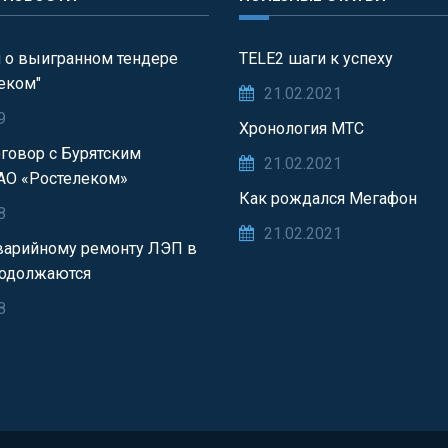
 о выигранном тендере
TELE2 шаги к успеху
еком"
21.02.2021
9
Хронология МТС
говор с Бурятским
21.02.2021
АО «Ростелеком»
Как рождался Мегафон
8
21.02.2021
варийному ремонту ЛЭП в
родолжаются
8