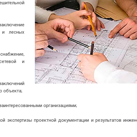
шительной
аключение
 и лесных
снабжение,
сетевой и
аключений
ю объекта;
заинтересованными организациями;
ой экспертизы проектной документации и результатов инже